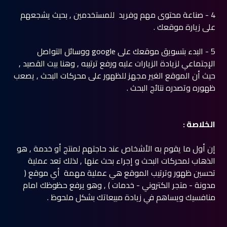
4 - صناعة محتوى مهم وفريد للمستخدمين , بحيث يشجعهم
على زيارة موقعك .
5 - البدء بتسويق موقعك على google ووسائل التواصل
الإجتماعي لزيادة الزيارات عليه ورفع ترتيبه , وهنا بيت القصيد ,
حيث أن الموقع الغير مجهز للظهور على محركات البحث , يصعب
ظهوره وتصدره نتائج البحث .
الخلاصة :
إن أول ما يقوم به الأشخاص عند حاجتهم لمنتج أو خدمة , هو
الذهاب لمحركات البحث و إجراء بحث عنها , لذلك تعد عملية
تحسين ظهور وترتيب الموقع هي عملية مهمة أي موقع (
مدونة - متجر الكتروني - خدمات ) , وهو يرفع حظوظك امام
منافسيك ويساهم في زيادة مبيعاتك بشكل ملحوظ .