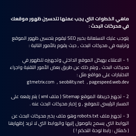
ماهي الخطوات التي يجب عملها لتحسين ظهور موقعك
في محركات البحث :
يتوجب عليك الاستعانة بخبير SEO ليقوم بتحسين ظهور الموقع
وترتيبه في محركات البحث , حيث يقوم بالأمور التالية :
1 - الاعتناء بهيكل الموقع الداخلي وتجهيزه للظهور في
محركات البحث , ويتم ذلك عن طريق بعض الأمور التقنية واجراء
الاختبارات على مواقع مثل :
gtmetrix.com
,
seobility.net
,
pagespeed.web.dev
2 - تجهيز خريطة الموقع Sitemap ( ملف xml ) يتم رفعه على
المسار الرئيسي للموقع , و إخبار محركات البحث عنه .
3 - تجهيز ملف robots.txt وهو ملف يخبر محركات البحث عن
الروابط التي يسمح بالوصول إليها والروابط التي لا تريد إظهارها
( كمثال : رابط لوحة التحكم ! )