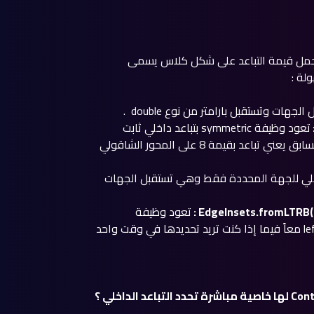
صية واحدة هي بنفس اسمه padding وهي تحمل قيمة التباعد على شكل كلاس يسمى
تعود وظيفة symmetric بتباعد داخلي ثابت
للمحور الشاقولي والمحور الأفقي كلاً على حدا , الاستخدام السابق يعني تباعد بقيمة 8 على المحور الشاقولي
onl بتباعد داخلي للجهة المحددة فقط وهي تستقبل الجهات
تعود وظيفة
fromLTRB بتباعد داخلي للجهات الأربعة left,right,top,bottom معاً فيما إذا كنت تريد تحديدها في وقت واحد