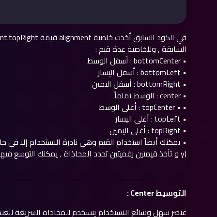
السابقة , وللخاصية عدة قيم :
• bottomCenter : أسفل الوسط
• bottomLeft : أسفل اليسار
• bottomRight : أسفل اليمين
• center : الوسط تماماً
• • topCenter : أغلى الوسط
• topLeft : أغلى اليسار
• topRight : أغلى اليمين
y) و تأخذ قيمتين رقميتين تحدد المحاذاة , يمكنك التوسع فيها أكثر من
التوسيط Center :
عنصر سهل وشائع الاستخدام يتسخدم للمحاذاة السريعة للعنصر