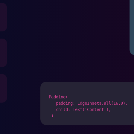
 Padding(

    padding: EdgeInsets.all(16.0),

    child: Text('Content'),
