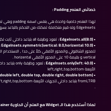
خصائص العنصر Padding :
لهذا العنصر خا
EdgeInsets وله قيم متكاملة تمكنك من التحكم بالتباعد بسهولة :
• EdgeInsets.all(
) :
8.0
تعود وظيفة all بتباعد داخلي ثابت لكل الجهات وتستقبل بارامتر من نوع double .
8.0,horizental:10.0
) :
• EdgeInsets.symmetric(vertical:
vertical و بقيمة 10 على المحور الأفقي horizental .
• EdgeInsets.only(left:
) :
40.0
تعود وظيفة y
الأربعة left,right,top,bottom
• EdgeInsets.fromLTRB(double left, double top, double right, double bottom) :
.
لماذا أستخدم هذا الـ Widget مع العلم أن الحاوية Container لها خاصية مباشرة تحدد التباعد الداخلي ؟