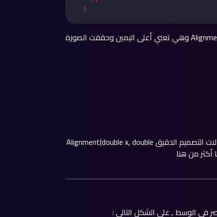
في الكود السابق أخذت خاصية alignment قيمة Alignment.topRight وهي تعني أعلى اليمين وحققت الصورة
• يمكنك أيضاً استخدام القيم وهي نادرة الاستخدام إلا في حالات التصميم الدقيق Alignment(double x, double
هنا
 في الوسط , على الشكل التالي :