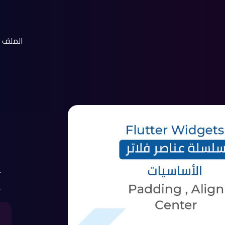
الملف 
ش
ت