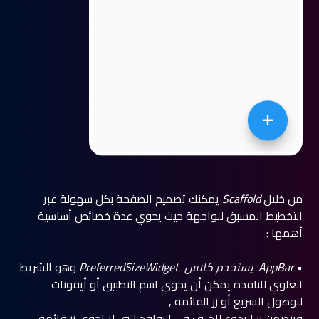
من خلال
Scaffold
يمكنك تصميم الصفحة بكل سهولة عبر
التخطيط المسبق للواجهة حيث يحوي عدة خصائص أساسية
أهمها :
•
AppBar يستخدم كلاس
PreferredSizeWidget
وهو الشريط
العلوي للنافذة يمكن أن يحوي اسم التطبيق أو أيقونات
للوصول السريع أو زر القائمة ,
ويتضمن زر الرجوع للخلف في النوافذ التي لا تحوي زر قائمة .