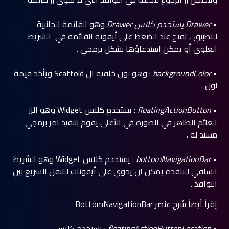
•
Drawer يستخدم كلاس Drawer
وهو القائمة الجانبية
للتطبيق , تفتح عند الضغط على أيقونة القائمة في الشريط
العلوي أو يمكن استدعاؤها بشكل برمجي .
•
backgroundColor
: وهو لون خلفية ال Scaffold ويأخذ قيمة
لون .
•
floatingActionButton
: يستخدم كلاس
Widget
وهو الزر
العائم الظاهر في الصورة في الأعلى يقوم بتنفيذ امر برمجي
مسند له .
•
bottomNavigationBar
: يستخدم كلاس
Widget
وهو الشريط
السلفي للنافذة يمكن ان يحوي على أيقونات للتنقل السريع بين
النوافذ .
إقرأ أيضأ
شرح عنصر BottomNavigationBar
•
floatingActionButtonLocation
: يستخدم كلاس