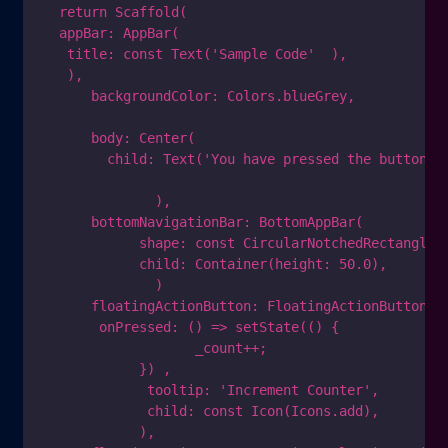
  return Scaffold(

  appBar: AppBar(

   title: const Text('Sample Code'  ),

   ),

      backgroundColor: Colors.blueGrey,

      body: Center(

        child: Text('You have pressed the button $
              ),

      bottomNavigationBar: BottomAppBar(

            shape: const CircularNotchedRectangle()
            child: Container(height: 50.0),

              )

      floatingActionButton: FloatingActionButton(

       onPressed: () => setState(() {

                   _count++;

            }) ,

             tooltip: 'Increment Counter',

             child: const Icon(Icons.add),

            ),
